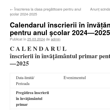
←
Înscrierea la clasa pregătitoare pentru anul
Anunț scinda
școlar 2024-2025
Calendarul înscrierii în învăț
pentru anul școlar 2024—202
Publicat în
25.03.2024
de
admin
C A L E N D A R U L
înscrierii în învățământul primar pen
—2025
Evenimentul
Data-limită/
Perioada
Pregătirea înscrierii
în învățământul
primar