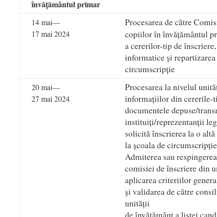
învățământul primar
Procesarea de către Comisi
14 mai—
17 mai 2024
copiilor în învățământul p
a cererilor-tip de înscriere,
informatice și repartizarea
circumscripție
Procesarea la nivelul unită
20 mai—
informațiilor din cererile-t
27 mai 2024
documentele depuse/transmi
instituiți/reprezentanții leg
solicită înscrierea la o alt
la școala de circumscripție
Admiterea sau respingerea c
comisiei de înscriere din u
aplicarea criteriilor genera
și validarea de către consil
unității
de învățământ a listei cand