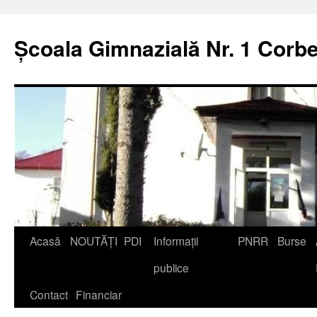
Școala Gimnazială Nr. 1 Corbe
Acasă
NOUTĂȚI
PDI
Informații
PNRR
Burse
publice
Contact
Financiar