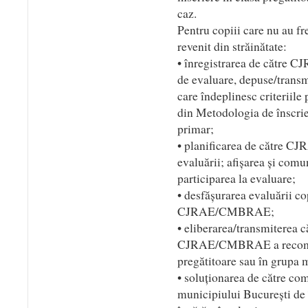
caz.
Pentru copiii care nu au fr
revenit din străinătate:
• înregistrarea de către
de evaluare, depuse/transm
care îndeplinesc criteriile p
din Metodologia de înscrie
primar;
• planificarea de către 
evaluării; afișarea și com
participarea la evaluare;
• desfășurarea evaluării co
CJRAE/CMBRAE;
• eliberarea/transmiterea c
CJRAE/CMBRAE a recomand
pregătitoare sau în grupa 
• soluționarea de către co
municipiului București de î