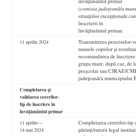
învățământul primar
comisia județeană/a muni
(
situațiilor excepționale c
înscrierii în
învățământul primar.
Transmiterea proceselor-ve
11 aprilie 2024
numele copiilor și rezultat
recomandarea de înscriere 
grupa mare, după caz, de l
preșcolar sau CJRAE/CM
județeană/a municipiului 
Completarea și
validarea cererilor-
tip de înscriere în
învățământul primar
Completarea cererilor-tip d
11 aprilie—
părinți/tutorii legal institu
14 mai 2024