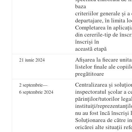
baza
criteriilor generale și a
departajare, în limita l
Completarea în aplicați
din cererile-tip de însc
înscriși în
această etapă
Afișarea la fiecare unit
21 iunie 2024
listelor finale ale copiil
pregătitoare
Centralizarea și soluțio
2 septembrie—
inspectoratul școlar a c
6 septembrie 2024
părinților/tutorilor lega
instituiți/reprezentanțil
nu au fost încă înscriși
Soluționarea de către in
oricărei alte situații ref