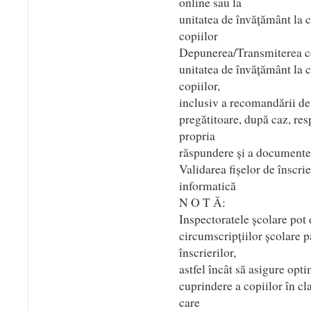
online sau la
unitatea de învățământ la c
copiilor
Depunerea/Transmiterea cer
unitatea de învățământ la c
copiilor,
inclusiv a recomandării de 
pregătitoare, după caz, res
propria
răspundere și a documente
Validarea fișelor de înscri
informatică
N O T Ă:
Inspectoratele școlare pot
circumscripțiilor școlare p
înscrierilor,
astfel încât să asigure opt
cuprindere a copiilor în cla
care