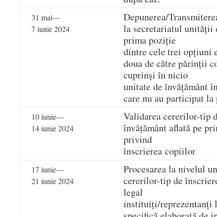
Depunerea/Transmiterea 
31 mai—
la secretariatul unității
7 iunie 2024
prima poziție
dintre cele trei opțiuni
doua de către părinții c
cuprinși în nicio
unitate de învățământ î
care nu au participat la
Validarea cererilor-tip 
10 iunie—
învățământ aflată pe pri
14 iunie 2024
privind
înscrierea copiilor
Procesarea la nivelul un
17 iunie—
cererilor-tip de înscrier
21 iunie 2024
legal
instituiți/reprezentanți
specifică elaborată de i