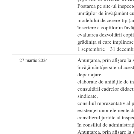
Postarea pe site-ul inspect
unităților de învățământ c
modelului de cerere-tip (a
înscriere a copiilor în înv
evaluarea dezvoltării copii
grădinița și care împlinesc
1 septembrie—31 decembri
Anunțarea, prin afișare la s
27 martie 2024
învățământ/pe site-ul aceste
departajare
elaborate de unitățile de 
consultării cadrelor didact
sindicate,
consiliul reprezentativ al 
existenței unor elemente d
consilierul juridic al inspe
în consiliul de administraț
Anunțarea, prin afișare la s