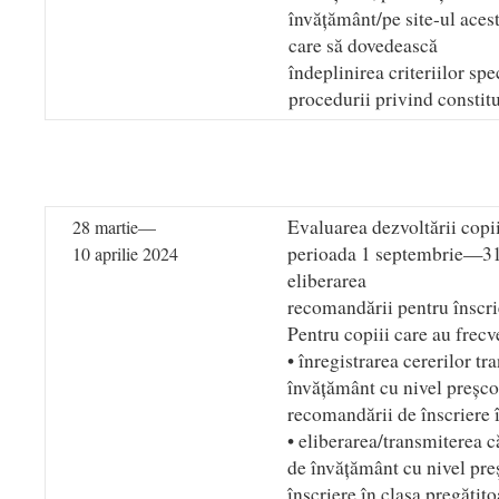
învățământ/pe site-ul acest
care să dovedească
îndeplinirea criteriilor spe
procedurii privind constitu
Evaluarea dezvoltării copii
28 martie—
perioada 1 septembrie—31
10 aprilie 2024
eliberarea
recomandării pentru înscri
Pentru copiii care au frecv
• înregistrarea cererilor t
învățământ cu nivel preșco
recomandării de înscriere î
• eliberarea/transmiterea c
de învățământ cu nivel pre
înscriere în clasa pregătit