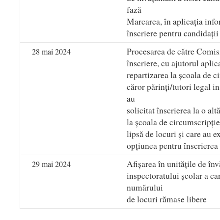
fază
Marcarea, în aplicația info
înscriere pentru candidații
Procesarea de către Comisia
28 mai 2024
înscriere, cu ajutorul aplic
repartizarea la școala de c
căror părinți/tutori legal in
au
solicitat înscrierea la o al
la școala de circumscripție
lipsă de locuri și care au 
opțiunea pentru înscrierea
Afișarea în unitățile de înv
29 mai 2024
inspectoratului școlar a can
numărului
de locuri rămase libere