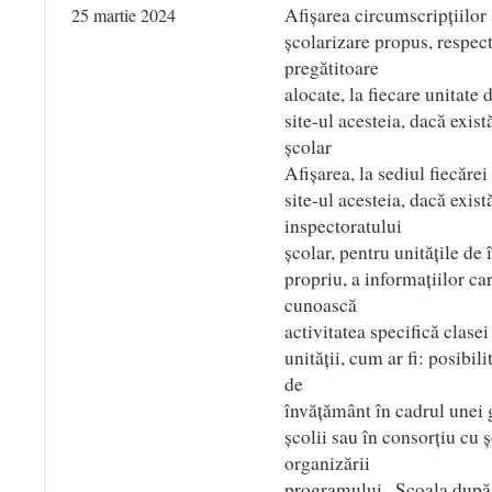
Afișarea circumscripțiilor 
25 martie 2024
școlarizare propus, respec
pregătitoare
alocate, la fiecare unitate
site-ul acesteia, dacă exist
școlar
Afișarea, la sediul fiecărei
site-ul acesteia, dacă exist
inspectoratului
școlar, pentru unitățile de
propriu, a informațiilor ca
cunoască
activitatea specifică clase
unității, cum ar fi: posibil
de
învățământ în cadrul unei g
școlii sau în consorțiu cu ș
organizării
programului „Școala după ș