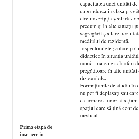
capacitatea unei unități d
cuprinderea în clasa pregăt
circumscripția școlară stabi
precum și în alte situații j
segregării școlare, rezultat
mediului de rezidență.
Inspectoratele școlare pot 
didactice în situația unită
număr mare de solicitări de
pregătitoare în alte unități
disponibile.
Formațiunile de studiu în c
nu pot fi deplasați sau car
ca urmare a unor afecțiuni
spațiul care să țină cont d
medical.
Prima etapă de
înscriere în