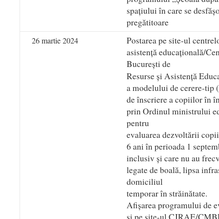
spațiului în care se desfășo
pregătitoare
Postarea pe site-ul centrel
26 martie 2024
asistență educațională/Ce
București de
Resurse și Asistență Educa
a modelului de cerere-tip 
de înscriere a copiilor în 
prin Ordinul ministrului e
pentru
evaluarea dezvoltării copii
6 ani în perioada 1 sept
inclusiv și care nu au frec
legate de boală, lipsa infras
domiciliul
temporar în străinătate.
Afișarea programului de ev
și pe site-ul CJRAE/CM