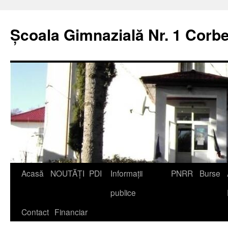
Școala Gimnazială Nr. 1 Corbe
Acasă
NOUTĂȚI
PDI
Informații
PNRR
Burse
publice
Contact
Financiar