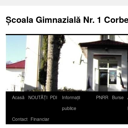
Școala Gimnazială Nr. 1 Corbe
Acasă
NOUTĂȚI
PDI
Informații
PNRR
Burse
publice
Contact
Financiar