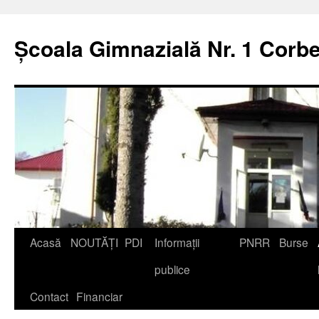
Școala Gimnazială Nr. 1 Corbe
Acasă
NOUTĂȚI
PDI
Informații
PNRR
Burse
publice
Contact
Financiar