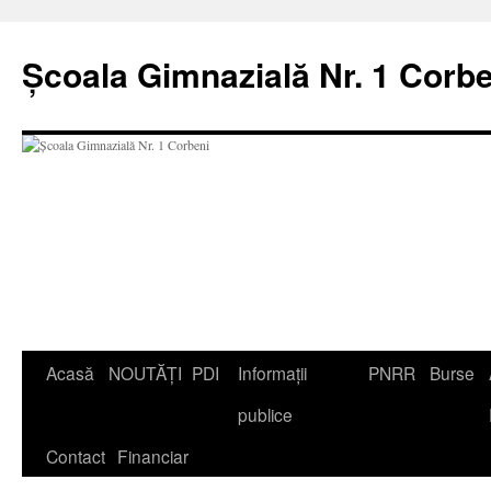
Școala Gimnazială Nr. 1 Corbe
Acasă
NOUTĂȚI
PDI
Informații
PNRR
Burse
publice
Contact
Financiar