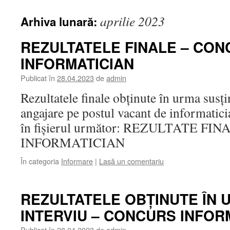
aprilie 2023
Arhiva lunară:
REZULTATELE FINALE – CO
INFORMATICIAN
Publicat în
28.04.2023
de
admin
Rezultatele finale obținute în urma susți
angajare pe postul vacant de informatic
în fișierul următor: REZULTATE F
INFORMATICIAN
În categoria
Informare
|
Lasă un comentariu
REZULTATELE OBȚINUTE ÎN 
INTERVIU – CONCURS INFOR
Publicat în
28.04.2023
de
admin