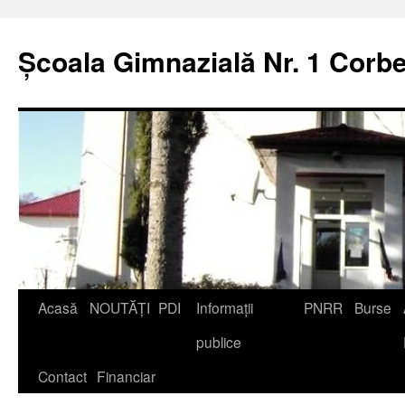
Școala Gimnazială Nr. 1 Corbe
Acasă
NOUTĂȚI
PDI
Informații
PNRR
Burse
publice
Contact
Financiar