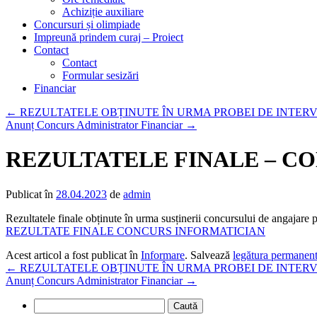
Achiziție auxiliare
Concursuri și olimpiade
Impreună prindem curaj – Proiect
Contact
Contact
Formular sesizări
Financiar
←
REZULTATELE OBȚINUTE ÎN URMA PROBEI DE INTERV
Anunț Concurs Administrator Financiar
→
REZULTATELE FINALE – C
Publicat în
28.04.2023
de
admin
Rezultatele finale obținute în urma susținerii concursului de angajare 
REZULTATE FINALE CONCURS INFORMATICIAN
Acest articol a fost publicat în
Informare
. Salvează
legătura permanen
←
REZULTATELE OBȚINUTE ÎN URMA PROBEI DE INTERV
Anunț Concurs Administrator Financiar
→