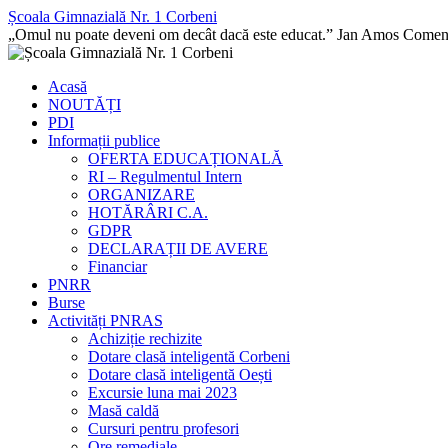
Școala Gimnazială Nr. 1 Corbeni
„Omul nu poate deveni om decât dacă este educat.” Jan Amos Comen
Acasă
NOUTĂȚI
PDI
Informații publice
OFERTA EDUCAȚIONALĂ
RI – Regulmentul Intern
ORGANIZARE
HOTĂRÂRI C.A.
GDPR
DECLARAȚII DE AVERE
Financiar
PNRR
Burse
Activități PNRAS
Achiziție rechizite
Dotare clasă inteligentă Corbeni
Dotare clasă inteligentă Oești
Excursie luna mai 2023
Masă caldă
Cursuri pentru profesori
Ore remediale