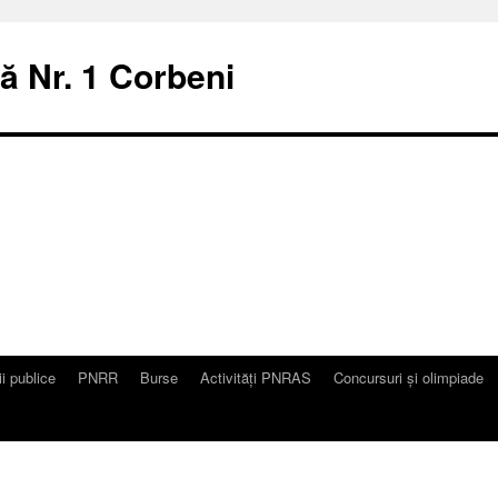
ă Nr. 1 Corbeni
ii publice
PNRR
Burse
Activități PNRAS
Concursuri și olimpiade