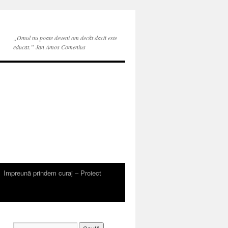
„Omul nu poate deveni om decât dacă este
educat.” Jan Amos Comenius
Impreună prindem curaj – Proiect