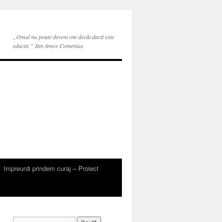
„Omul nu poate deveni om decât dacă este
educat.” Jan Amos Comenius
Impreună prindem curaj – Proiect