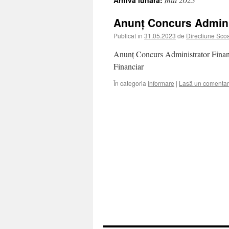
Arhiva lunară:
Anunț Concurs Admini
Publicat în
31.05.2023
de
Directiune Sco
Anunț Concurs Administrator Financ
Financiar
În categoria
Informare
|
Lasă un comentar