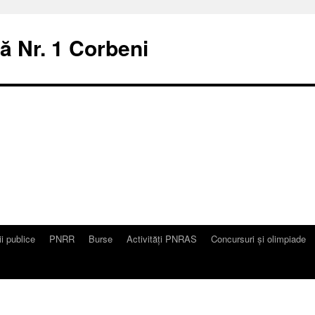
ă Nr. 1 Corbeni
ii publice
PNRR
Burse
Activități PNRAS
Concursuri și olimpiade