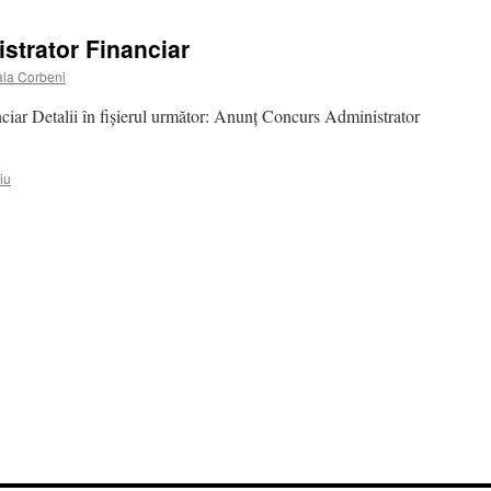
strator Financiar
ala Corbeni
iar Detalii în fișierul următor: Anunț Concurs Administrator
iu