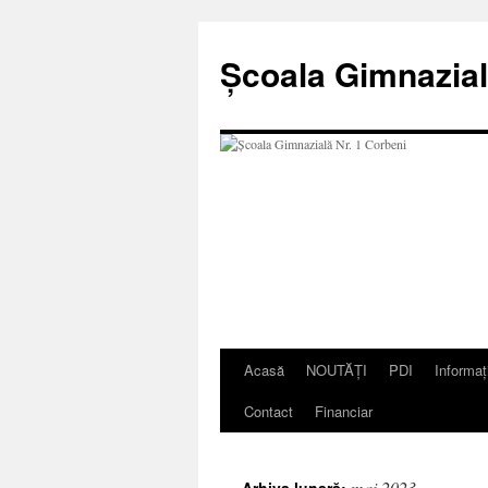
Școala Gimnazial
Acasă
NOUTĂȚI
PDI
Informaț
Contact
Financiar
mai 2023