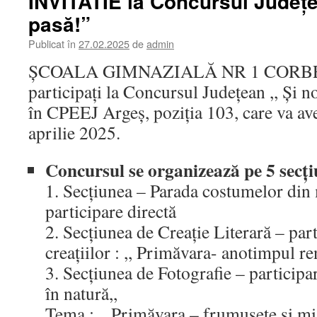
INVITATIE la Concursul Județe
pasă!”
Publicat în
27.02.2025
de
admin
ȘCOALA GIMNAZIALĂ NR 1 CORBENI 
participați la Concursul Județean ,, Și n
în CPEEJ Argeș, poziția 103, care va ave
aprilie 2025.
Concursul se organizează pe 5 secți
1. Secțiunea – Parada costumelor din m
participare directă
2. Secțiunea de Creație Literară – part
creațiilor : ,, Primăvara- anotimpul ren
3. Secțiunea de Fotografie – participare
în natură,,
Tema : ,, Primăvara – frumusețe și mis