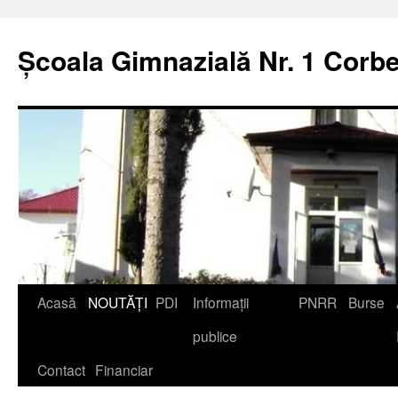
Școala Gimnazială Nr. 1 Corbe
Acasă
NOUTĂȚI
PDI
Informații
PNRR
Burse
publice
Contact
Financiar