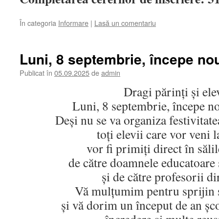
În categoria
Informare
|
Lasă un comentariu
Luni, 8 septembrie, începe nou
Publicat în
05.09.2025
de
admin
Dragi părinți și ele
Luni, 8 septembrie, începe no
Deși nu se va organiza festivitat
toți elevii care vor veni 
vor fi primiți direct în săli
de către doamnele educatoare ș
și de către profesorii dir
Vă mulțumim pentru sprijin ș
și vă dorim un început de an șco