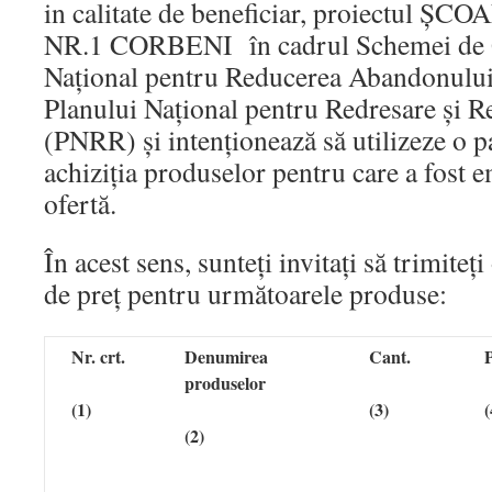
in calitate de beneficiar, proiectul
NR.1 CORBENI în cadrul Schemei de 
Național pentru Reducerea Abandonului 
Planului Național pentru Redresare și R
(PNRR) şi intenționează să utilizeze o p
achiziția produselor pentru care a fost 
ofertă.
În acest sens, sunteți invitați să trimite
de preţ pentru următoarele produse:
Nr. crt.
Denumirea
Cant.
P
produselor
(1)
(3)
(
(2)