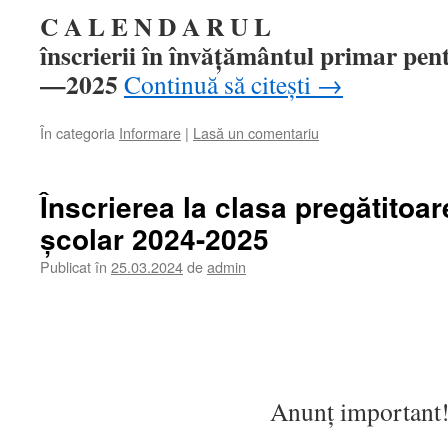
C A L E N D A R U L
înscrierii în învățământul primar pen
—2025
Continuă să citești
→
În categoria
Informare
|
Lasă un comentariu
Înscrierea la clasa pregătitoar
școlar 2024-2025
Publicat în
25.03.2024
de
admin
Anunț important