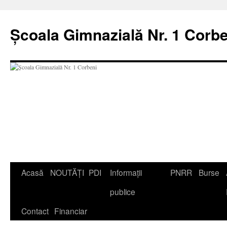
Școala Gimnazială Nr. 1 Corbe
Acasă
NOUTĂȚI
PDI
Informații
PNRR
Burse
publice
Contact
Financiar