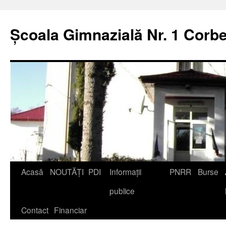
Școala Gimnazială Nr. 1 Corbe
Acasă
NOUTĂȚI
PDI
Informații
PNRR
Burse
publice
Contact
Financiar