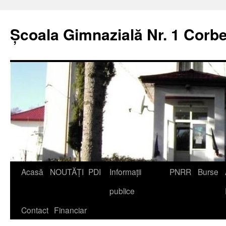
Școala Gimnazială Nr. 1 Corbe
Acasă
NOUTĂȚI
PDI
Informații
PNRR
Burse
publice
Contact
Financiar