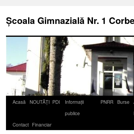
Școala Gimnazială Nr. 1 Corbe
Acasă
NOUTĂȚI
PDI
Informații
PNRR
Burse
publice
Contact
Financiar