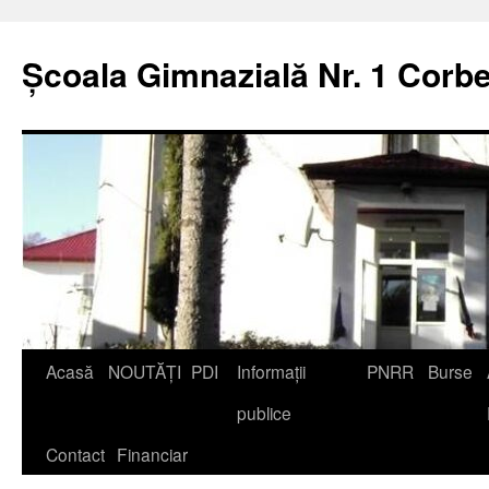
Școala Gimnazială Nr. 1 Corbe
Acasă
NOUTĂȚI
PDI
Informații
PNRR
Burse
publice
Contact
Financiar