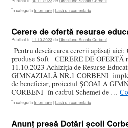
Publicat în
30.11.2023
de
Directiune Scoala Corbeni
În categoria
Informare
|
Lasă un comentariu
Cerere de ofertă resurse educ
Publicat în
11.10.2023
de
Directiune Scoala Corbeni
Pentru descărcarea cererii apăsați aici: 
produse Soft CERERE DE OFERTĂ nr.
11.10.2023 Achiziția de Resurse Educ
GIMNAZIALĂ NR.1 CORBENI implement
de beneficiar, proiectul ȘCOALA G
CORBENI în cadrul Schemei de …
Co
În categoria
Informare
|
Lasă un comentariu
Anunț presă Dotări școli Corb