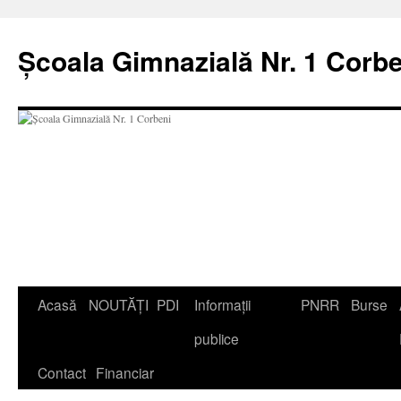
Școala Gimnazială Nr. 1 Corbe
Acasă
NOUTĂȚI
PDI
Informații
PNRR
Burse
publice
Contact
Financiar