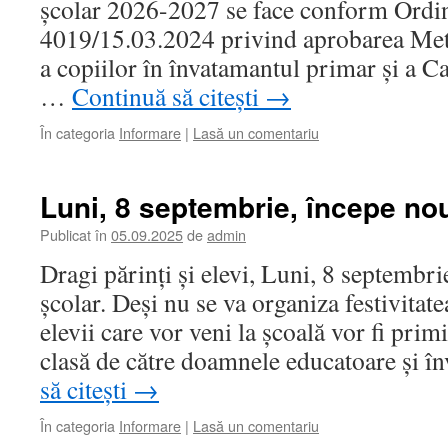
școlar 2026-2027 se face conform Ordin
4019/15.03.2024 privind aprobarea Meto
a copiilor în învatamantul primar și a Ca
…
Continuă să citești
→
În categoria
Informare
|
Lasă un comentariu
Luni, 8 septembrie, începe nou
Publicat în
05.09.2025
de
admin
Dragi părinți și elevi, Luni, 8 septembri
școlar. Deși nu se va organiza festivitate
elevii care vor veni la școală vor fi primiț
clasă de către doamnele educatoare și 
să citești
→
În categoria
Informare
|
Lasă un comentariu