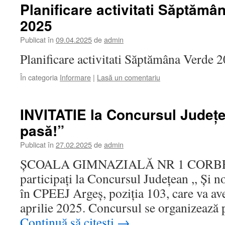
Planificare activitati Săptămâ
2025
Publicat în
09.04.2025
de
admin
Planificare activitati Săptămâna Verde 
În categoria
Informare
|
Lasă un comentariu
INVITATIE la Concursul Județe
pasă!”
Publicat în
27.02.2025
de
admin
ȘCOALA GIMNAZIALĂ NR 1 CORBENI 
participați la Concursul Județean ,, Și n
în CPEEJ Argeș, poziția 103, care va ave
aprilie 2025. Concursul se organizează 
Continuă să citești
→