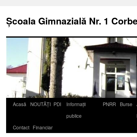
Școala Gimnazială Nr. 1 Corbe
Acasă
NOUTĂȚI
PDI
Informații
PNRR
Burse
publice
Contact
Financiar