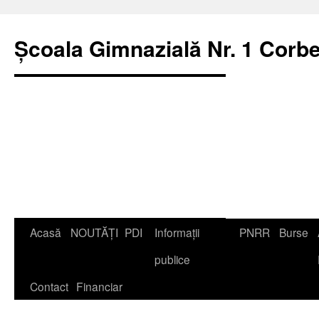
Școala Gimnazială Nr. 1 Corbe
Acasă
NOUTĂȚI
PDI
Informații
PNRR
Burse
publice
Contact
Financiar