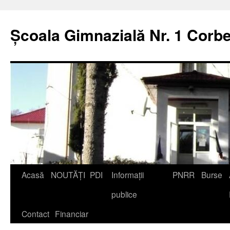
Școala Gimnazială Nr. 1 Corbe
Acasă
NOUTĂȚI
PDI
Informații
PNRR
Burse
publice
Contact
Financiar