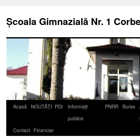
Școala Gimnazială Nr. 1 Corbe
Acasă
NOUTĂȚI
PDI
Informații
PNRR
Burse
publice
Contact
Financiar